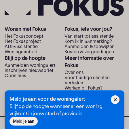
Wonen met Fokus
Fokus, iets voor jou?
Het Fokusconcept
Van start tot assistentie
Het Fokusproject
Kom ik in aanmerking?
ADL-assistentie
Aanmelden & toewijzen
Woning­aanbod
Kosten & vergoedingen
Blijf op de hoogte
Meer informatie over
Fokus
Aanmelden woningalert
Inschrijven nieuwsbrief
Over ons
Open huis
Voor huidige cliënten
Verhalen
Werken bij Fokus?
Neem contact met ons op
Meld je aan voor de woningalert
Blijf op de hoogte wanneer er een woning
vrijkomt in jouw stad of provincie.
Meld je aan
© Fokus 2026
Privacystatement
Colofon