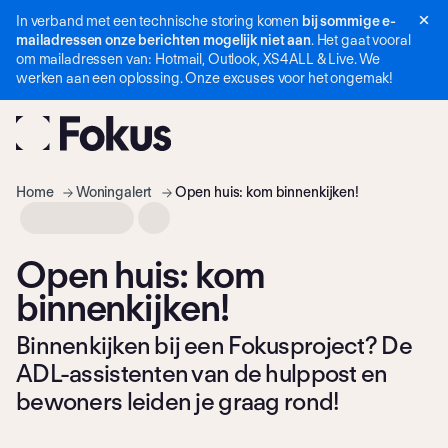
In verband met een technische storing komen
bij sommige e-
Navigatie
mailadressen onze berichten mogelijk niet aan
. Het gaat vooral
overslaan
om mailadressen van: Hotmail, Outlook, XS4ALL & Live. We
werken aan een oplossing. Onze excuses voor het ongemak!
Home
Woningalert
Open huis: kom binnenkijken!
Open huis: kom
binnenkijken!
Binnenkijken bij een Fokusproject? De
ADL-assistenten van de hulppost en
bewoners leiden je graag rond!