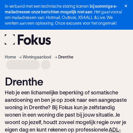
In verband met een technische storing komen
bij sommige e-
Navigatie
mailadressen onze berichten mogelijk niet aan
. Het gaat vooral
overslaan
om mailadressen van: Hotmail, Outlook, XS4ALL & Live. We
werken aan een oplossing. Onze excuses voor het ongemak!
Home
Woning­aanbod
Drenthe
Drenthe
Heb je een lichamelijke beperking of somatische
aandoening en ben je op zoek naar een aangepaste
woning in Drenthe? Bij Fokus kun je zelfstandig
wonen in een woning die past bij jouw situatie. Je
woont op jezelf, houdt zoveel mogelijk regie over je
eigen dag en kunt rekenen op professionele
ADL-