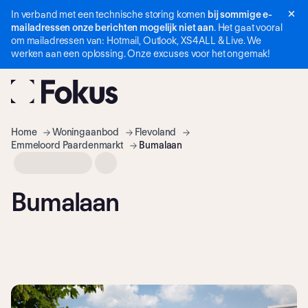
In verband met een technische storing komen
bij sommige e-
Navigatie
mailadressen onze berichten mogelijk niet aan
. Het gaat vooral
overslaan
om mailadressen van: Hotmail, Outlook, XS4ALL & Live. We
werken aan een oplossing. Onze excuses voor het ongemak!
Home
Woning­aanbod
Flevoland
Emmeloord Paardenmarkt
Bumalaan
Bumalaan