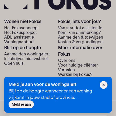
Wonen met Fokus
Fokus, iets voor jou?
Het Fokusconcept
Van start tot assistentie
Het Fokusproject
Kom ik in aanmerking?
ADL-assistentie
Aanmelden & toewijzen
Woning­aanbod
Kosten & vergoedingen
Blijf op de hoogte
Meer informatie over
Fokus
Aanmelden woningalert
Inschrijven nieuwsbrief
Over ons
Open huis
Voor huidige cliënten
Verhalen
Werken bij Fokus?
Neem contact met ons op
Meld je aan voor de woningalert
Blijf op de hoogte wanneer er een woning
vrijkomt in jouw stad of provincie.
Meld je aan
© Fokus 2026
Privacystatement
Colofon