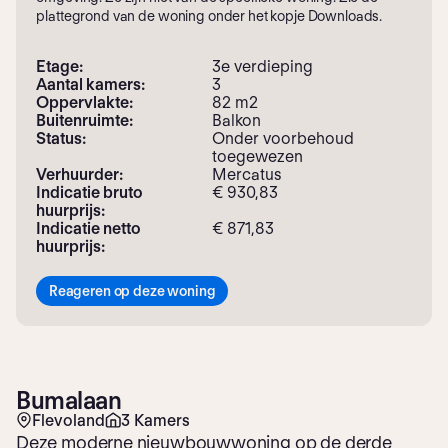
plattegrond van de woning onder het kopje Downloads.
Etage:
3e verdieping
Aantal kamers:
3
Oppervlakte:
82 m2
Buitenruimte:
Balkon
Status:
Onder voorbehoud
toegewezen
Verhuurder:
Mercatus
Indicatie bruto
€ 930,83
huurprijs:
Indicatie netto
€ 871,83
huurprijs:
Reageren op deze woning
Bumalaan
Flevoland
3 Kamers
Deze moderne nieuwbouwwoning op de derde