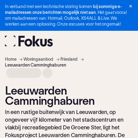
In verband met een technische storing komen
bij sommige e-
Navigatie
mailadressen onze berichten mogelijk niet aan
. Het gaat vooral
overslaan
om mailadressen van: Hotmail, Outlook, XS4ALL & Live. We
werken aan een oplossing. Onze excuses voor het ongemak!
Home
Woning­aanbod
Friesland
Leeuwarden Camminghaburen
Leeuwarden
Camminghaburen
In een rustige buitenwijk van Leeuwarden, op
ongeveer vijf kilometer van het stadscentrum en
vlakbij recreatiegebied De Groene Ster, ligt het
Fokusproject Leeuwarden Camminghaburen. De