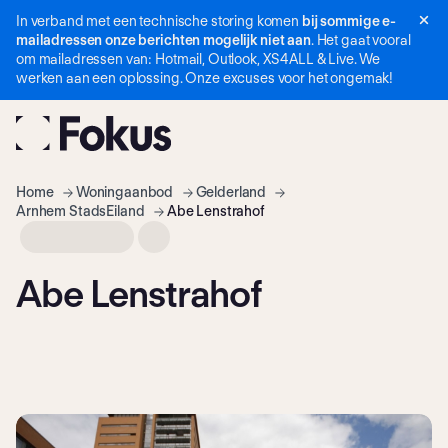
In verband met een technische storing komen
bij sommige e-
Navigatie
mailadressen onze berichten mogelijk niet aan
. Het gaat vooral
overslaan
om mailadressen van: Hotmail, Outlook, XS4ALL & Live. We
werken aan een oplossing. Onze excuses voor het ongemak!
Home
Woning­aanbod
Gelderland
Arnhem StadsEiland
Abe Lenstrahof
Abe Lenstrahof