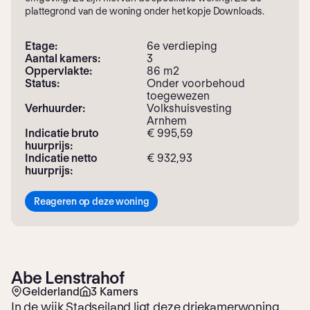
plattegrond van de woning onder het kopje Downloads.
Etage:
6e verdieping
Aantal kamers:
3
Oppervlakte:
86 m2
Status:
Onder voorbehoud
toegewezen
Verhuurder:
Volkshuisvesting
Arnhem
Indicatie bruto
€ 995,59
huurprijs:
Indicatie netto
€ 932,93
huurprijs:
Reageren op deze woning
Abe Lenstrahof
Gelderland
3 Kamers
In de wijk Stadseiland ligt deze driekamerwoning.