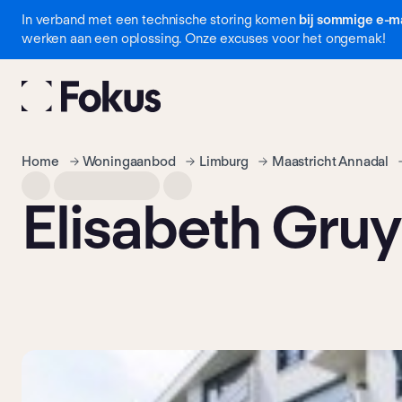
In verband met een technische storing komen
bij sommige e-ma
Navigatie
werken aan een oplossing. Onze excuses voor het ongemak!
overslaan
Home
Woning­aanbod
Limburg
Maastricht Annadal
Elisabeth Gruy