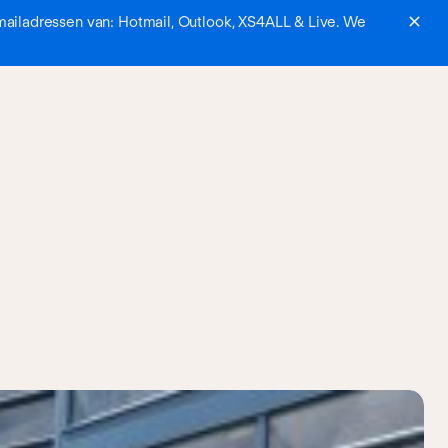
mailadressen van: Hotmail, Outlook, XS4ALL & Live. We