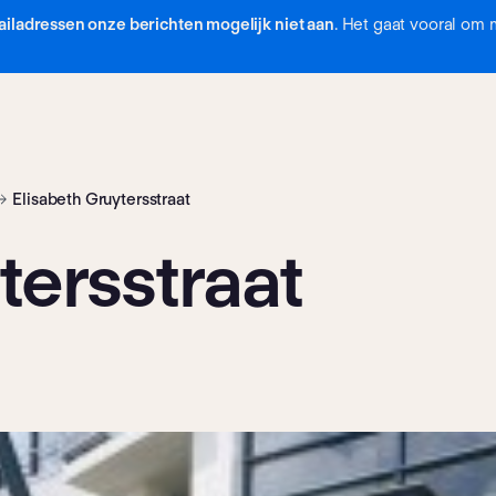
iladressen onze berichten mogelijk niet aan
. Het gaat vooral om 
Elisabeth Gruytersstraat
tersstraat