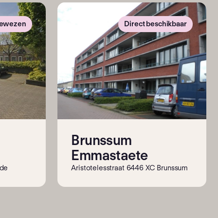
gewezen
Direct beschikbaar
Brunssum
Emmastaete
ade
Aristotelesstraat 6446 XC Brunssum