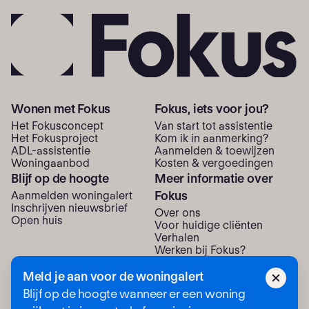
Wonen met Fokus
Fokus, iets voor jou?
Het Fokusconcept
Van start tot assistentie
Het Fokusproject
Kom ik in aanmerking?
ADL-assistentie
Aanmelden & toewijzen
Woning­aanbod
Kosten & vergoedingen
Blijf op de hoogte
Meer informatie over
Fokus
Aanmelden woningalert
Inschrijven nieuwsbrief
Over ons
Open huis
Voor huidige cliënten
Verhalen
Werken bij Fokus?
Neem contact met ons op
Meld je aan voor de woningalert
Blijf op de hoogte wanneer er een woning