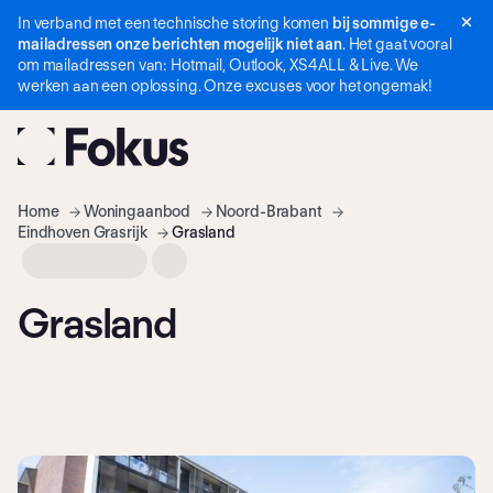
In verband met een technische storing komen
bij sommige e-
Navigatie
mailadressen onze berichten mogelijk niet aan
. Het gaat vooral
overslaan
om mailadressen van: Hotmail, Outlook, XS4ALL & Live. We
werken aan een oplossing. Onze excuses voor het ongemak!
Home
Woning­aanbod
Noord-Brabant
Eindhoven Grasrijk
Grasland
Grasland