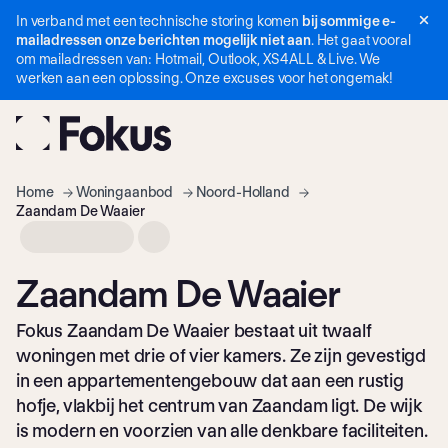
In verband met een technische storing komen
bij sommige e-
Navigatie
mailadressen onze berichten mogelijk niet aan
. Het gaat vooral
overslaan
om mailadressen van: Hotmail, Outlook, XS4ALL & Live. We
werken aan een oplossing. Onze excuses voor het ongemak!
Home
Woning­aanbod
Noord-Holland
Zaandam De Waaier
Zaandam De Waaier
Fokus Zaandam De Waaier bestaat uit twaalf
woningen met drie of vier kamers. Ze zijn gevestigd
in een appartementengebouw dat aan een rustig
hofje, vlakbij het centrum van Zaandam ligt. De wijk
is modern en voorzien van alle denkbare faciliteiten.