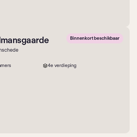
lmansgaarde
Binnenkort beschikbaar
Enschede
amers
4e verdieping