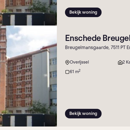
Bekijk woning
Enschede Breuge
Breugelmansgaarde, 7511 PT 
Overijssel
2 K
2
61 m
Bekijk woning