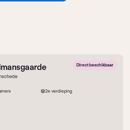
lmansgaarde
Direct beschikbaar
Enschede
amers
2e verdieping