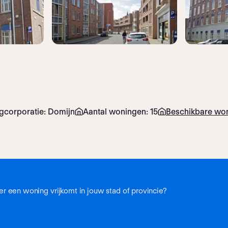
corporatie: Domijn
Aantal woningen: 15
Beschikbare won
r een woning vrijkomt in jouw stad of provincie?