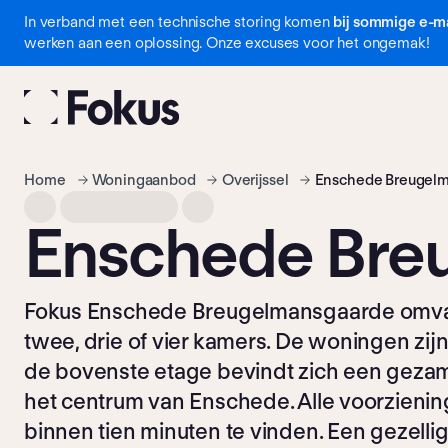
In verband met een technische storing komen
bij sommige e-ma
Navigatie
werken aan een oplossing. Onze excuses voor het ongemak!
overslaan
Home
Woning­aanbod
Overijssel
Enschede Breugel
Enschede Bre
Fokus Enschede Breugelmansgaarde omvat
twee, drie of vier kamers. De woningen zij
de bovenste etage bevindt zich een gezam
het centrum van Enschede. Alle voorzienin
binnen tien minuten te vinden. Een gezellig