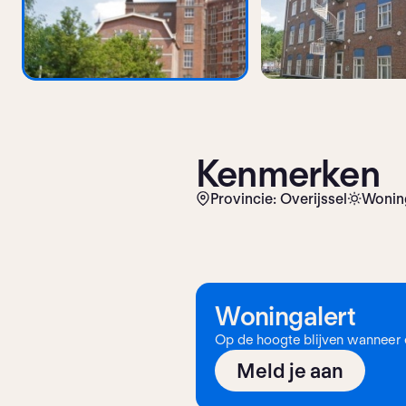
Kenmerken
Provincie: Overijssel
Woning
Woningalert
Op de hoogte blijven wanneer e
Meld je aan