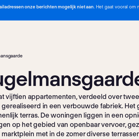
iladressen onze berichten mogelijk niet aan
. Het gaat vooral om 
mansgaarde
ugelmansgaard
 vijftien appartementen, verdeeld over tw
n gerealiseerd in een verbouwde fabriek. Het
enlijk terras. De woningen liggen in een o
gen op het gebied van openbaar vervoer, gezon
 marktplein met in de zomer diverse terrassen 