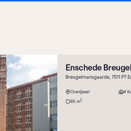
Enschede Breuge
Breugelmansgaarde, 7511 PT 
Overijssel
4 K
2
85 m