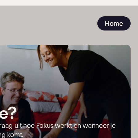
Home
ie?
aag uit hoe Fokus werkt en wanneer je
ng komt.