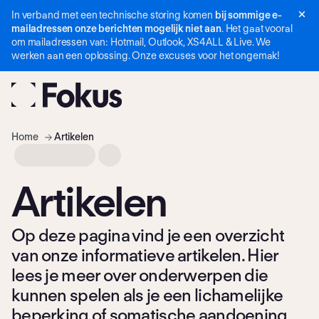
In verband met een technische storing komen
bij sommige e-
Navigatie
mailadressen onze berichten mogelijk niet aan
. Het gaat vooral
overslaan
om mailadressen van: Hotmail, Outlook, XS4ALL & Live. We
werken aan een oplossing. Onze excuses voor het ongemak!
Home
Artikelen
Artikelen
Op deze pagina vind je een overzicht
van onze informatieve artikelen. Hier
lees je meer over onderwerpen die
kunnen spelen als je een lichamelijke
beperking of somatische aandoening