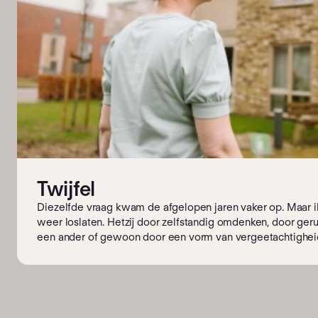
Twijfel
Diezelfde vraag kwam de afgelopen jaren vaker op. Maar i
weer loslaten. Hetzij door zelfstandig omdenken, door ge
een ander of gewoon door een vorm van vergeetachtighei
de sleur van de dag. Wonen bij Fokus ervaar ik vanaf het b
vrijheid. Ondanks mijn beperkingen en het fysieke inleveren
zelfstandigheid behouden en daarmee mijn eigen regie. Er
die die vrijheid konden inperken.