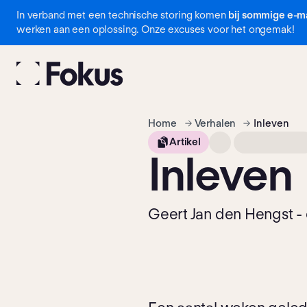
In verband met een technische storing komen
bij sommige e-ma
Navigatie
werken aan een oplossing. Onze excuses voor het ongemak!
overslaan
Home
Verhalen
Inleven
Artikel
Inleven
Geert Jan den Hengst - 