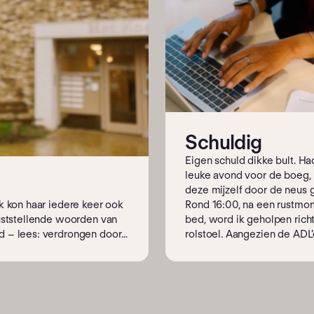
Schuldig
Eigen schuld dikke bult. Ha
leuke avond voor de boeg, 
deze mijzelf door de neus 
k kon haar iedere keer ook
Rond 16:00, na een rustmo
ruststellende woorden van
bed, word ik geholpen richt
d – lees: verdrongen door
rolstoel. Aangezien de ADL’e
egin als een vorm van
zijn begonnen vraag ik wat z
 bleef ik mijn
ochtend hebben gedaan. Di
 waren weinig obstakels
zit ergens tussen nieuwsgi
en oprechte belangstelling. 
een tegenvraag krijg, betr