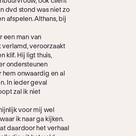
nbuurvrouw, ook cliënt
n dvd stond was niet zo
 afspelen. Althans, bij
er een man van
nek verlamd, veroorzaakt
if. Hij ligt thuis,
der ondersteunen
oor hem onwaardig en al
n. In ieder geval
pt zal ik niet
jnlijk voor mij wel
aar ik naar ga kijken.
 dat daardoor het verhaal