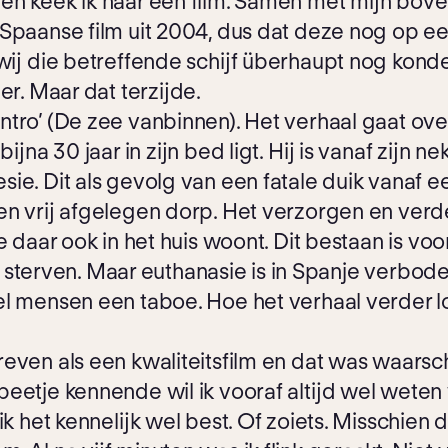
en keek ik naar een film. Samen met mijn bove
Spaanse film uit 2004, dus dat deze nog op ee
wij die betreffende schijf überhaupt nog konden
er. Maar dat terzijde.
ntro’ (De zee vanbinnen). Het verhaal gaat ov
bijna 30 jaar in zijn bed ligt. Hij is vanaf zijn 
. Dit als gevolg van een fatale duik vanaf een kl
een vrij afgelegen dorp. Het verzorgen en ver
e daar ook in het huis woont. Dit bestaan is v
fst sterven. Maar euthanasie is in Spanje verbode
el mensen een taboe. Hoe het verhaal verder loo
ven als een kwaliteitsfilm en dat was waarschi
eetje kennende wil ik vooraf altijd wel weten w
ik het kennelijk wel best. Of zoiets. Misschien