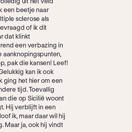
olledig uit het veld
k een beetje naar
tiple sclerose als
evraagd of ik dit
 dat klinkt
durend een verbazing in
e aanknopingspunten,
p, pak die kansen! Leef!
 Gelukkig kan ik ook
jk ging het hier om een
dere tijd. Toevallig
man die op Sicilië woont
 Hij verblijft in een
of ik, maar daar wil hij
 Maar ja, ook hij vindt