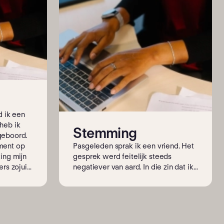
d ik een
heb ik
Stemming
geboord.
ment op
Pasgeleden sprak ik een vriend. Het
ing mijn
gesprek werd feitelijk steeds
rs zojuist
negatiever van aard. In die zin dat ik
ij die
vertelde dat ik mij wegens het tekort
e vraag
aan personeel in toenemende mate
erigheid
zorgen maak over mijn toekomst.
Als ik
Moet ik gaan denken aan verhuizen?
effende de
Echt, het principe van Fokus is