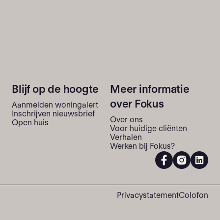
ver het
natuurlijk geweldig en ik woon in
 avond.
een mooi appartement waar ik graag
pjes,
ben en blijf. Maar dat er langere
deten nog
wachttijden zijn en dat er steeds
n een
vaker nieuwe gezichten moeten
maar
worden ingevlogen, omdat er dus
minder mensen zijn die bij Fokus
willen werken, dat begint te vreten.
Blijf op de hoogte
Meer informatie
over Fokus
Aanmelden woningalert
Inschrijven nieuwsbrief
Over ons
Open huis
Voor huidige cliënten
Verhalen
Werken bij Fokus?
Privacystatement
Colofon