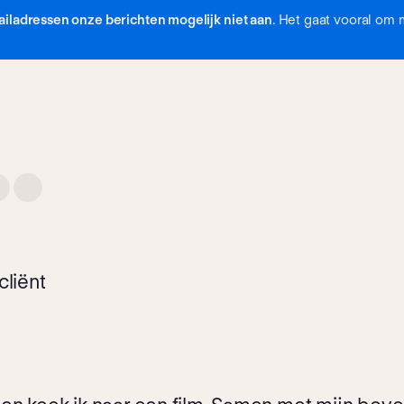
iladressen onze berichten mogelijk niet aan
. Het gaat vooral om 
cliënt