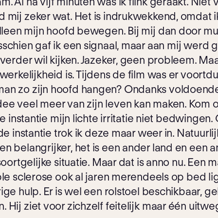
. Al na vijf minuten was ik flink geraakt. Niet v
 mij zeker wat. Het is indrukwekkend, omdat i
alleen mijn hoofd bewegen. Bij mij dan door mul
schien gaf ik een signaal, maar aan mij werd g
verder wil kijken. Jazeker, geen probleem. Maar
werkelijkheid is. Tijdens de film was er voort
 man zo zijn hoofd hangen? Ondanks voldoend
dee veel meer van zijn leven kan maken. Kom o
e instantie mijn lichte irritatie niet bedwingen.
de instantie trok ik deze maar weer in. Natuurli
n belangrijker, het is een ander land en een an
soortgelijke situatie. Maar dat is anno nu. Een 
le sclerose ook al jaren merendeels op bed ligt.
ge hulp. Er is wel een rolstoel beschikbaar, gelo
Hij ziet voor zichzelf feitelijk maar één uitweg.