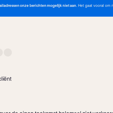
iladressen onze berichten mogelijk niet aan
. Het gaat vooral om 
liënt