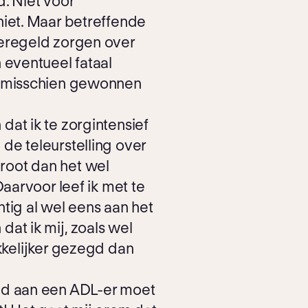
. Niet voor
niet. Maar betreffende
 geregeld zorgen over
 eventueel fataal
ch misschien gewonnen
at ik te zorgintensief
de teleurstelling over
root dan het wel
aarvoor leef ik met te
chtig al wel eens aan het
at ik mij, zoals wel
akkelijker gezegd dan
and aan een ADL-er moet