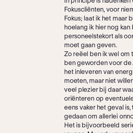
In principe is nadenken
Fokuscliënten, voor nie
Fokus; laat ik het maar
hoelang ik hier nog kan
personeelstekort als oo
moet gaan geven.
Zo reëel ben ik wel om 
ben geworden voor de AD
het inleveren van ener
moeten, maar niet willen
veel plezier bij daar waa
oriënteren op eventuele
eens vaker het geval is
gedaan om allerlei onn
Het is bijvoorbeeld ser