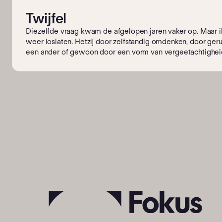
Twijfel
Diezelfde vraag kwam de afgelopen jaren vaker op. Maar i
weer loslaten. Hetzij door zelfstandig omdenken, door ge
een ander of gewoon door een vorm van vergeetachtighei
de sleur van de dag. Wonen bij Fokus ervaar ik vanaf het b
vrijheid. Ondanks mijn beperkingen en het fysieke inleveren
zelfstandigheid behouden en daarmee mijn eigen regie. Er
die die vrijheid konden inperken.