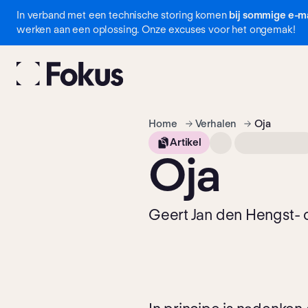
In verband met een technische storing komen
bij sommige e-ma
Navigatie
werken aan een oplossing. Onze excuses voor het ongemak!
overslaan
Home
Verhalen
Oja
Artikel
Oja
Geert Jan den Hengst- c