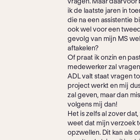
vragen. Maar daarvoor be
ik de laatste jaren in
die na een assistentie b
ook wel voor een tweede
gevolg van mijn MS well
aftakelen?
Of praat ik onzin en pas
medewerker zal vragen, kr
ADL valt staat vragen to
project werkt en mij du
zal geven, maar dan miss
volgens mij dan!
Het is zelfs al zover da
weet dat mijn verzoek to
opzwellen. Dit kan als