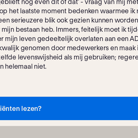
lsjeblieft nog even dit of dat’ - vraag van mij me
s op het laatste moment bedenken waarmee ik
en serieuzere blik ook gezien kunnen worden al
mijn bestaan heb. Immers, feitelijk moet ik ti
mijn leven gedeeltelijk overlaten aan een AD
 kwalijk genomen door medewerkers en maak ik
lfde levenswijsheid als mij gebruiken; regeren
n helemaal niet.
iënten lezen?