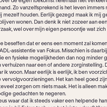
 over de eigen toekomst helemaal niet verkeerd
mand. Zo vanzelfsprekend is het leven immers 
 bij mezelf houden. Eerlijk gezegd maak ik mij
 blijven wonen. Dan denk ik niet zozeer aan een
rzaak, wel over mijn eigen persoontje wat zi
te beseffen dat er eens een moment zal komen d
L-assistentie van Fokus. Misschien is daarbij 
gie en fysieke mogelijkheden dan nog minder g
 verhuizen naar een of andere zorginstelling. D
r ik woon. Maar eerlijk is eerlijk, ik ben voorzi
 vervolgvoorzieningen. Het kan heel goed zijn d
, teveel zorgen om niets maak. Het is alleen m
odige gedachten te negeren.
ieus waar dat ik steeds vaker een helpende h