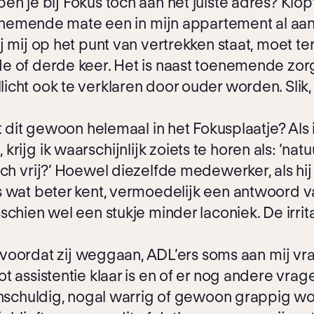
n je bij Fokus toch aan het juiste adres? Klop
 toenemende mate een in mijn appartement al 
ij mij op het punt van vertrekken staat, moet 
 of derde keer. Het is naast toenemende zorg
icht ook te verklaren door ouder worden. Slik,
t dit gewoon helemaal in het Fokusplaatje? Als 
ijg ik waarschijnlijk zoiets te horen als: ‘natu
ch vrij?’ Hoewel diezelfde medewerker, als hij o
s wat beter kent, vermoedelijk een antwoord v
chien wel een stukje minder laconiek. De irrita
t, voordat zij weggaan, ADL’ers soms aan mij vra
t assistentie klaar is en of er nog andere vrag
 onschuldig, nogal warrig of gewoon grappig 