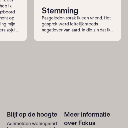
d ik een
heb ik
Stemming
geboord.
ment op
Pasgeleden sprak ik een vriend. Het
ing mijn
gesprek werd feitelijk steeds
rs zojuist
negatiever van aard. In die zin dat ik
ij die
vertelde dat ik mij wegens het tekort
e vraag
aan personeel in toenemende mate
erigheid
zorgen maak over mijn toekomst.
Als ik
Moet ik gaan denken aan verhuizen?
effende de
Echt, het principe van Fokus is
ver het
natuurlijk geweldig en ik woon in
 avond.
een mooi appartement waar ik graag
pjes,
ben en blijf. Maar dat er langere
deten nog
wachttijden zijn en dat er steeds
n een
vaker nieuwe gezichten moeten
maar
worden ingevlogen, omdat er dus
minder mensen zijn die bij Fokus
willen werken, dat begint te vreten.
Blijf op de hoogte
Meer informatie
over Fokus
Aanmelden woningalert