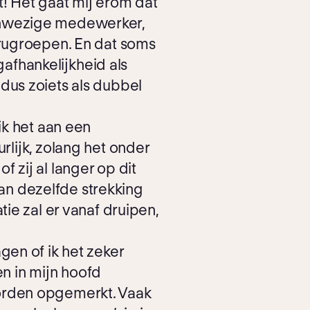
t! Het gaat mij erom dat
aanwezige medewerker,
terugroepen. En dat soms
afhankelijkheid als
 dus zoiets als dubbel
ik het aan een
urlijk, zolang het onder
f zij al langer op dit
an dezelfde strekking
tie zal er vanaf druipen,
gen of ik het zeker
en in mijn hoofd
worden opgemerkt. Vaak